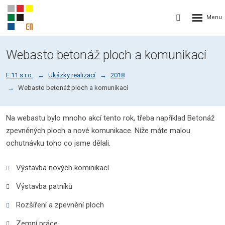
Rozbalení
Vyhledávání
menu
Webasto betonáž ploch a komunikací
E 11 s.r.o.
Ukázky realizací
2018
Webasto betonáž ploch a komunikací
Na webastu bylo mnoho akcí tento rok, třeba například Betonáž
zpevněných ploch a nové komunikace. Níže máte malou
ochutnávku toho co jsme dělali.
Výstavba nových kominikací
Výstavba patníků
Rozšíření a zpevnění ploch
Zemní práce