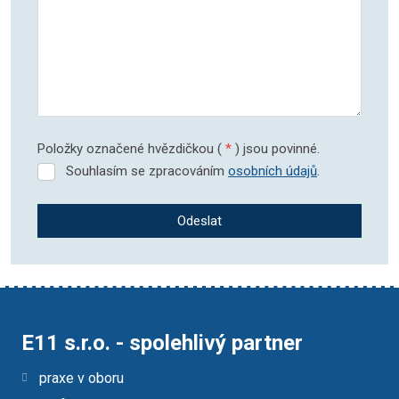
Položky označené hvězdičkou (
*
) jsou povinné.
Souhlasím se zpracováním
osobních údajů
.
Souhlasím
se
zpracováním
Odeslat
osobních
údajů
.
Formulář
se
nepodařilo
odeslat.
E11 s.r.o. - spolehlivý partner
praxe v oboru