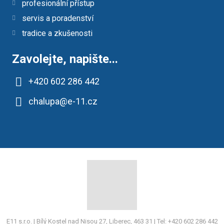
profesionální přístup
servis a poradenství
tradice a zkušenosti
Zavolejte, napište...
+420 602 286 442
chalupa@e-11.cz
E11 s.r.o. | Bílý Kostel nad Nisou 27, Liberec, 463 31 | Tel:
+420 602 286 442