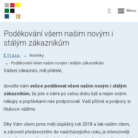
Rozbalení
Vyhledávání
menu
Poděkování všem našim novým i
stálým zákazníkům
E 11 s.r.o.
Novinky
Poděkování všem našim novým i stálým zákazníkům
Vážení zákazníci, milí přátelé,
dovolte nám
velice poděkovat všem našim novým i stálým
zákazníkům
, že jste s námi po celou dobu byli a nejen svými
nákupy a poptávkami nás podporovali. Vaší přízně a podpory si
hluboce vážíme.
Díky Vám všem jsme měli úspěšný rok 2018 a tak naším cílem,
a zároveň předsevzetím do nadcházejícího roku, je intenzivněji